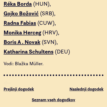
Réka Borda
(HUN)
Gojko Božović
(SRB)
Radna Fabias
(CUW)
Monika Herceg
(HRV)
Boris A . Novak
(SVN)
Katharina Schultens
(DEU)
Vodi: Blažka Müller.
Prejšnji dogodek
Naslednji dogodek
Seznam vseh dogodkov