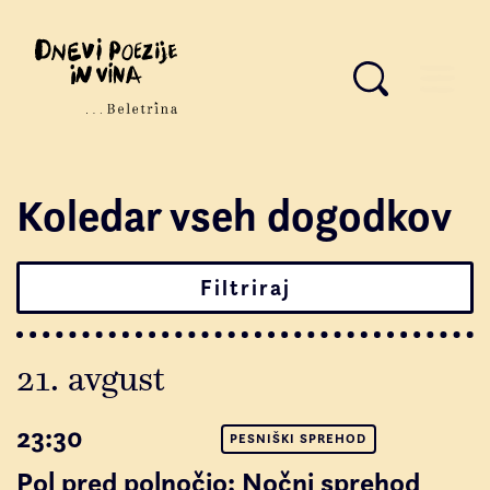
Koledar vseh dogodkov
Filtriraj
21. avgust
23:30
PESNIŠKI SPREHOD
Pol pred polnočjo: Nočni sprehod